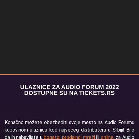
ULAZNICE ZA AUDIO FORUM 2022
DOSTUPNE SU NA TICKETS.RS
Konačno možete obezbediti svoje mesto na Audio Forumu
kupovinom ulaznica kod najvećeg distributera u Srbiji! Bilo
da ih nabavljate u
bogatoj prodajnoj mreži
ili
online
, za Audio