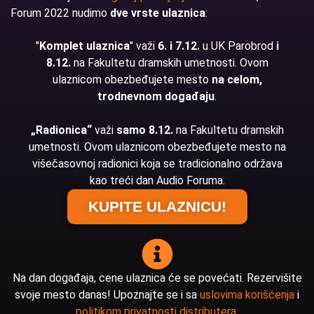
Forum 2022 nudimo
dve vrste ulaznica
:
"
Komplet ulaznica
" važi
6. i 7.12.
u UK Parobrod
i
8.12.
na Fakultetu dramskih umetnosti. Ovom
ulaznicom obezbeđujete mesto
na celom,
trodnevnom događaju
.
„Radionica“
važi
samo 8.12.
na Fakultetu dramskih
umetnosti. Ovom ulaznicom obezbeđujete mesto na
višečasovnoj radionici koja se tradicionalno održava
kao treći dan Audio Foruma.
KUPITE ULAZNICU!
Na dan događaja, cene ulaznica će se povećati. Rezervišite
svoje mesto danas! Upoznajte se i sa
uslovima korišćenja
i
politikom privatnosti distributera
.